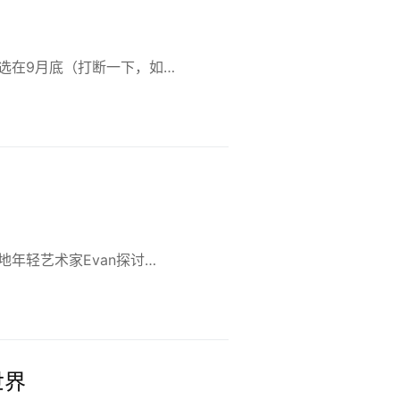
选在9月底（打断一下，如…
年轻艺术家Evan探讨…
世界