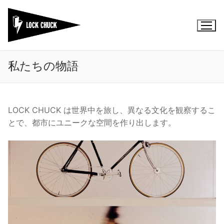
コ
ン
テ
ン
ツ
私たちの物語
へ
ス
キ
ッ
LOCK CHUCK は世界中を旅し、異なる文化を観察するこ
プ
とで、都市にユニークな空間を作り出します。